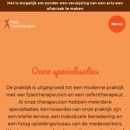
Het is mogelijk om zonder een verwijzing van een arts een
afspraak te maken
Wist je dat je ook in de avond een afspraak kunt inplannen?
Menu
Afspraak maken? Bel 0418 633 678
Wij hebben korte lijnen met huisartsen en medisch
specialisten
Deskundige diagnose én snel een afspraak voor
behandeling: dat is Fysiotherapie Piels!
Afspraak maken? Bel 0418 633 678
Onze specialisaties
De praktijk is uitgegroeid tot een moderne praktijk
met vier fysiotherapeuten en een oefentherapeut.
Al onze therapeuten hebben meerdere
specialisaties. Kernwaardes van onze praktijk zijn
een snelle service, een individuele benadering en
een hoog opleidingsniveau van de medewerkers.